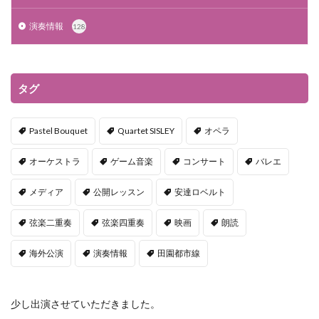
演奏情報
128
タグ
Pastel Bouquet
Quartet SISLEY
オペラ
オーケストラ
ゲーム音楽
コンサート
バレエ
メディア
公開レッスン
安達ロベルト
弦楽二重奏
弦楽四重奏
映画
朗読
海外公演
演奏情報
田園都市線
少し出演させていただきました。