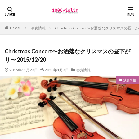
カテゴリー
演奏情報
Christmas Concert〜お洒落なクリスマスの昼下がり〜
HOME
タグ
Christmas Concert〜お洒落なクリスマスの昼下が
Pastel Bouquet
Quartet SISLEY
オペラ
り〜 2015/12/20
オーケストラ
ゲーム音楽
コンサート
バレエ
2015年11月23日
2020年1月3日
演奏情報
メディア
公開レッスン
安達ロベルト
演奏情報
弦楽二重奏
弦楽四重奏
映画
朗読
海外公演
演奏情報
田園都市線
検索