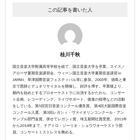
この記事を書いた人
桂川千秋
国立音楽大学附属高等学校を経て、国立音楽大学を卒業。スイス／
アローザ夏期音楽講習会、ウィーン国立音楽大学夏期音楽講習 in
JAPAN、草津国際音楽フェスティバル等に参加。2003年、徳島と東
京で恩師とデュオリサイタルを開催し、好評を博す。卒業後より、
都内を始めとするプロオーケストラに出演するかたわら、コンサー
ト企画、レコーディング、ライヴサポート、後進の指導などの活動
をしている。第5回宮日音楽コンクール優良賞。 第4回大阪国際音楽
コンクール入選。 第3回レガシィ・ヴァイオリンコンクール・アン
サンブル部門金賞。併せてレガシィ賞、埼玉新聞社賞受賞。 2011年
から2014年まで、テアトロ・ジーリオ・ショウワオーケストラ団
員。コンサートミストレスを務める。