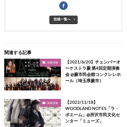
投稿一覧へ
関連する記事
【2021/6/20】チェンバーオ
演奏情報
ーケストラ蕨 第4回定期演奏
会 @蕨市民会館コンクレレホ
ール（埼玉県蕨市）
【2022/11/18】
演奏情報
WOODLAND NOTES「ラ・
ボエーム」@所沢市民文化セ
ンター「ミューズ」