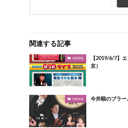
関連する記事
【2019/6/
演奏情報
京）
今井顕のブラームス
演奏情報