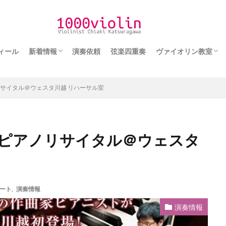
園都市線
検索
ィール
新着情報
演奏依頼
弦楽四重奏
ヴァイオリン教室
メディア情報
演奏情報
ヴァイオリン教室の
アノリサイタル＠ウェスタ川越 リハーサル室
田隆広ピアノリサイタル＠ウェスタ
ート
,
演奏情報
演奏情報