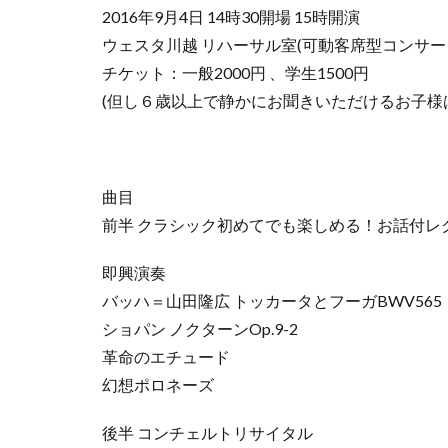
2016年9月4日 14時30開場 15時開演
ウェスタ川越 リハーサル室(可動客席型コンサー
チケット：一般2000円 、学生1500円
(但し６歳以上で静かにお聞きいただけるお子様
曲目
前半 クラシック初めてでも楽しめる！お話付レ
即興演奏
バッハ＝山田隆広 トッカータとフーガBWV565
ショパン ノクターンOp.9-2
革命のエチュード
幻想ポロネーズ
後半 コンチェルトリサイタル