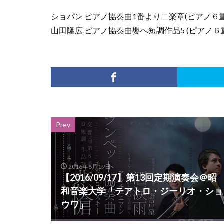
ショパン ピアノ協奏曲1番より二楽章(ピアノ６
山田隆広 ピアノ協奏曲嬰へ短調作品5 (ピアノ６
Prev
2016年6月19日
【2016/09/17】第13回定期演奏会＠昭
和音楽大学「テアトロ・ジーリオ・ショ
ウワ」