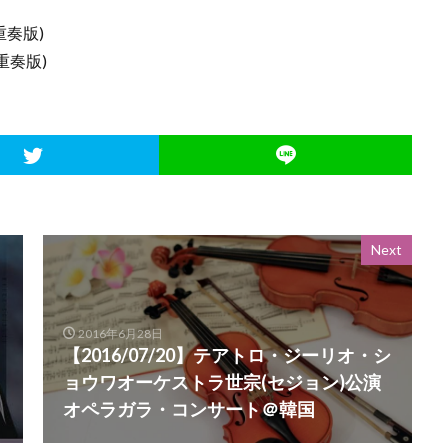
重奏版)
重奏版)
Next
2016年6月28日
【2016/07/20】テアトロ・ジーリオ・シ
ョウワオーケストラ世宗(セジョン)公演
オペラガラ・コンサート＠韓国