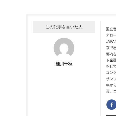
この記事を書いた人
国立
アロ
JAP
京で
都内
ト企
桂川千秋
をし
コン
サンブ
年か
員。