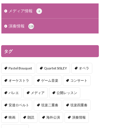
メディア情報
4
演奏情報
128
タグ
Pastel Bouquet
Quartet SISLEY
オペラ
オーケストラ
ゲーム音楽
コンサート
バレエ
メディア
公開レッスン
安達ロベルト
弦楽二重奏
弦楽四重奏
映画
朗読
海外公演
演奏情報