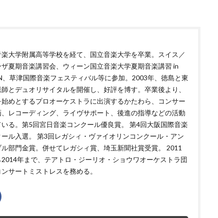
音楽大学附属高等学校を経て、国立音楽大学を卒業。スイス／
ーザ夏期音楽講習会、ウィーン国立音楽大学夏期音楽講習 in
AN、草津国際音楽フェスティバル等に参加。2003年、徳島と東
恩師とデュオリサイタルを開催し、好評を博す。卒業後より、
を始めとするプロオーケストラに出演するかたわら、コンサー
画、レコーディング、ライヴサポート、後進の指導などの活動
ている。第5回宮日音楽コンクール優良賞。 第4回大阪国際音楽
クール入選。 第3回レガシィ・ヴァイオリンコンクール・アン
ル部門金賞。併せてレガシィ賞、埼玉新聞社賞受賞。 2011
ら2014年まで、テアトロ・ジーリオ・ショウワオーケストラ団
コンサートミストレスを務める。