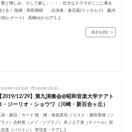
「愛と憎しみ、そして赦し」・・・壮大なドラマがここに幕を
開ける！ 指揮：和田朋樹 出演者：倉石真(リッカルド) 藪内
弥(レナート) 高橋ゆかり(ア […]
続きを読む
2019年11月10日
2020年1月3日
【2019/12/29】第九演奏会@昭和音楽大学テアト
ロ・ジーリオ・ショウワ（川崎・新百合ヶ丘）
出演・曲目・カード 指 揮：海老原光 ソリスト：廣田美穂（ソ
プラノ）吉村恵（メゾ・ソプラノ） 井ノ上了吏（テノール）折
江忠道（バリトン） 管弦楽：テア […]