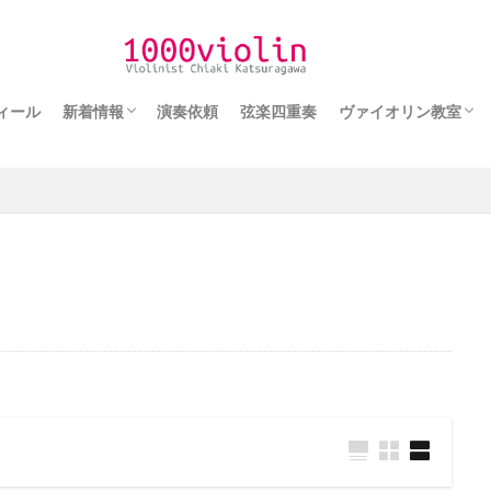
園都市線
検索
ィール
新着情報
演奏依頼
弦楽四重奏
ヴァイオリン教室
メディア情報
演奏情報
ヴァイオリン教室の