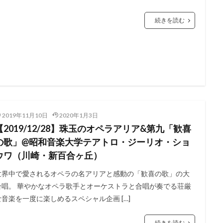
続きを読む
2019年11月10日
2020年1月3日
【2019/12/28】珠玉のオペラアリア&第九「歓喜
の歌」@昭和音楽大学テアトロ・ジーリオ・ショ
ウワ（川崎・新百合ヶ丘）
世界中で愛されるオペラの名アリアと感動の「歓喜の歌」の大
合唱。 華やかなオペラ歌手とオーケストラと合唱が奏でる荘厳
な音楽を一度に楽しめるスペシャル企画 […]
続きを読む