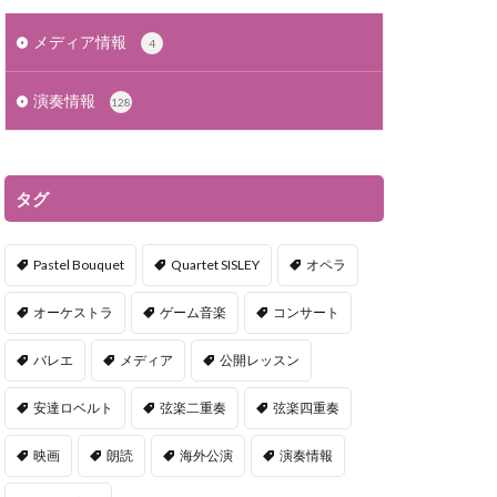
メディア情報
4
演奏情報
128
タグ
Pastel Bouquet
Quartet SISLEY
オペラ
オーケストラ
ゲーム音楽
コンサート
バレエ
メディア
公開レッスン
安達ロベルト
弦楽二重奏
弦楽四重奏
映画
朗読
海外公演
演奏情報